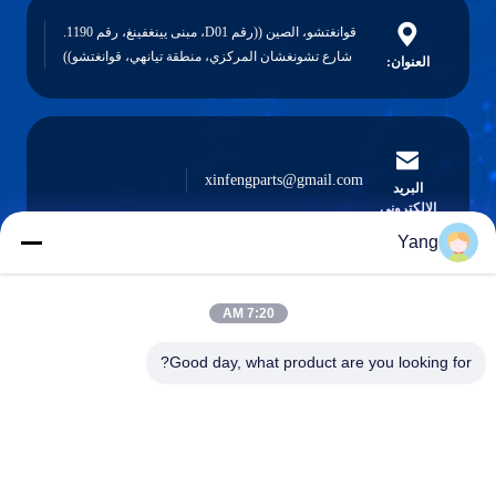
قوانغتشو، الصين ((رقم D01، مبنى يينغفينغ، رقم 1190.
شارع تشونغشان المركزي، منطقة تيانهي، قوانغتشو))
العنوان:
xinfengparts@gmail.com
البريد
الإلكتروني
Yang
7:20 AM
0086-189-9844-3486
هاتف :
Good day, what product are you looking for?
Guangzhou XinFeng Engineering Machinery