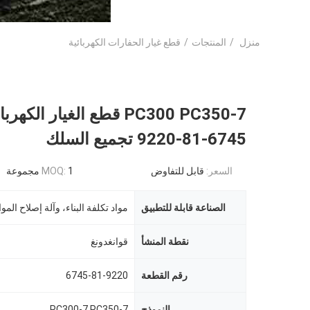
منزل
/
المنتجات
/
قطع غيار الحفارات الكهربائية
PC300 PC350-7 قطع الغيار الك
6745-81-9220 تجميع السلك
السعر:
قابل للتفاوض
1 مجموعة
MOQ:
الصناعة قابلة للتطبيق
نقطة المنشأ
قوانغدونغ
رقم القطعة
6745-81-9220
النموذج
PC300-7 PC350-7