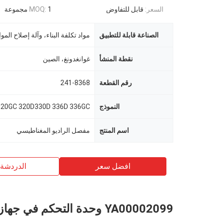
السعر:
قابل للتفاوض
1 مجموعة
MOQ:
الصناعة قابلة للتطبيق
نقطة المنشأ
غوانغدونغ، الصين
رقم القطعة
241-8368
النموذج
320GC 320D330D 336D 336GC
اسم المنتج
مفصل الراديو المغناطيسي
افضل سعر
الدردشة 
YA00002099 وحدة التحكم في جه