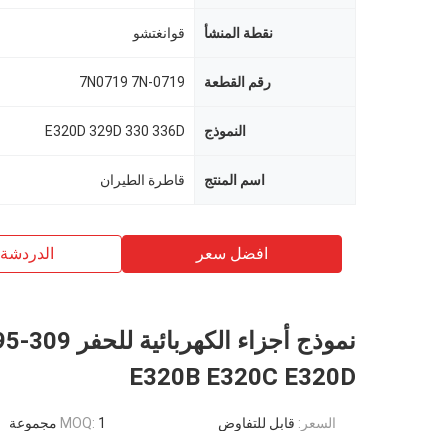
نقطة المنشأ
قوانغتشو
رقم القطعة
7N0719 7N-0719
النموذج
E320D 329D 330 336D
اسم المنتج
قاطرة الطيران
افضل سعر
الدردشة 
نموذج أجزاء ال
E320B E320C E320D
السعر:
قابل للتفاوض
1 مجموعة
MOQ: