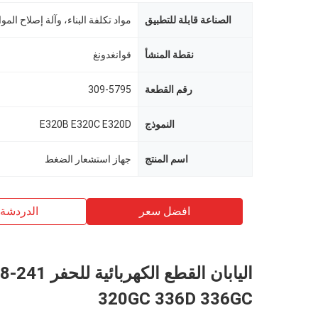
الصناعة قابلة للتطبيق
نقطة المنشأ
قوانغدونغ
رقم القطعة
309-5795
النموذج
E320B E320C E320D
اسم المنتج
جهاز استشعار الضغط
افضل سعر
الدردشة 
اليابان ال
320GC 336D 336GC