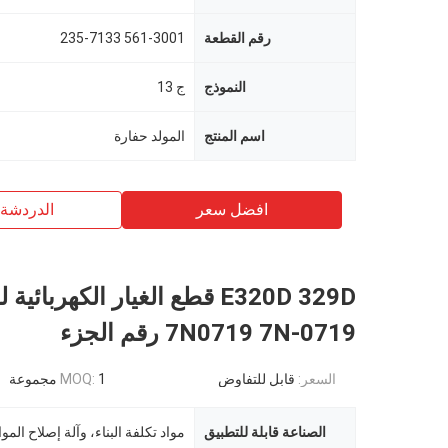
رقم القطعة
561-3001 235-7133
النموذج
ج 13
اسم المنتج
المولد حفارة
افضل سعر
الدردشة 
E320D 329D قطع الغيار الكهربائية
7N0719 7N-0719 رقم الجزء
السعر:
قابل للتفاوض
1 مجموعة
MOQ:
الصناعة قابلة للتطبيق