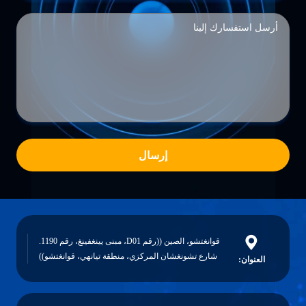
إرسال
قوانغتشو، الصين ((رقم D01، مبنى يينغفينغ، رقم 1190.
شارع تشونغشان المركزي، منطقة تيانهي، قوانغتشو))
العنوان: