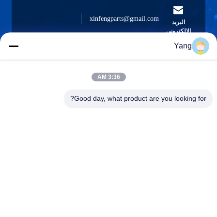
xinfengparts@gmail.com
البريد
الإلكتروني
Yang
3:36 AM
0086-189-9844-3486
هاتف :
Good day, what product are you looking for?
Guangzhou XinFeng Engineering Machinery
Co., Ltd.