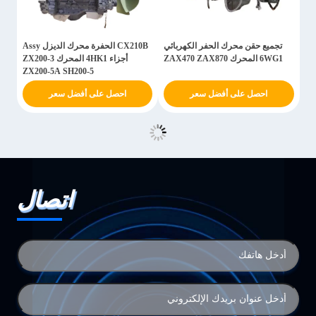
تجميع حقن محرك الحفر الكهربائي
CX210B الحفرة محرك الديزل Assy
6WG1 المحرك ZAX470 ZAX870
أجزاء 4HK1 المحرك ZX200-3
ZX200-5A SH200-5
احصل على أفضل سعر
احصل على أفضل سعر
اتصال