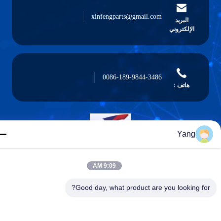
xinfengparts@gmail.com
البريد
الإلكتروني
0086-189-9844-3486
هاتف :
Yang
Guangzhou XinFeng Engineering Machinery
Co., Ltd.
9:09 AM
Good day, what product are you looking for