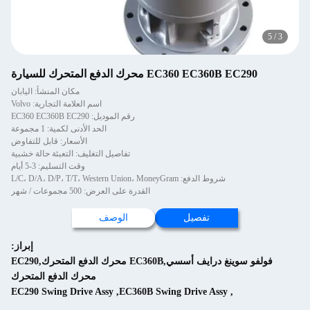
5
/
3
EC360 EC360B EC290 محرك الدفع المتحرك للسيارة
مكان المنشأ: اليابان
اسم العلامة التجارية: Volvo
رقم الموديل: EC360 EC360B EC290
الحد الأدنى لكمية: 1 مجموعة
الأسعار: قابل للتفاوض
تفاصيل التغليف: التعبئة حالة خشبية
وقت التسليم: 3-5 أيام
شروط الدفع: L/C، D/A، D/P، T/T، Western Union، MoneyGram
القدرة على العرض: 500 مجموعات / شهر
تفصيل
الوصف
إبراز:
فولفو سوينغ درايف أسسي,EC360B محرك الدفع المتحرك,EC290
محرك الدفع المتحرك
EC290 Swing Drive Assy
,
EC360B Swing Drive Assy
,