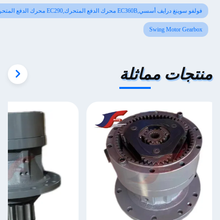
فولفو سوينغ درايف أسسي,EC360B محرك الدفع المتحرك,EC290 محرك الدفع المتحرك
Swing Motor Gearbox
نتجات مماثلة