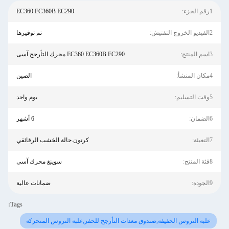
1رقم الجزء:
EC360 EC360B EC290
2الفيديو الخروج التفتيش:
تم توفيرها
3اسم المنتج:
EC360 EC360B EC290 محرك التأرجح آسى
4مكان المنشأ:
الصين
5وقت التسليم:
يوم واحد
6الضمان:
6 أشهر
7التعبئة:
كرتون.حالة الخشب الرقائقي
8فئة المنتج:
سوينغ محرك آسى
9الجودة:
ضمانات عالية
Tags:
علبة التروس الخفيفة,صندوق معدات التأرجح للحفر,علبة التروس المتحركة