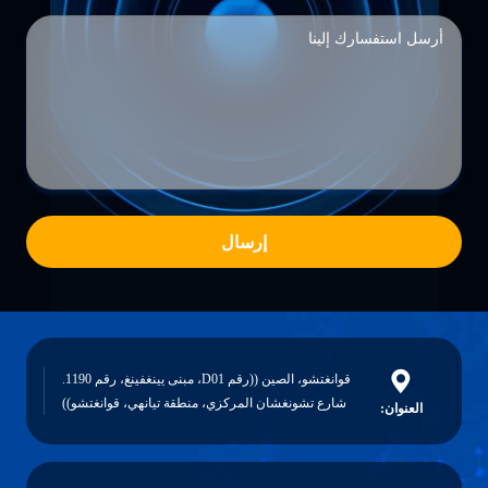
إرسال
قوانغتشو، الصين ((رقم D01، مبنى يينغفينغ، رقم 1190.
شارع تشونغشان المركزي، منطقة تيانهي، قوانغتشو))
العنوان: