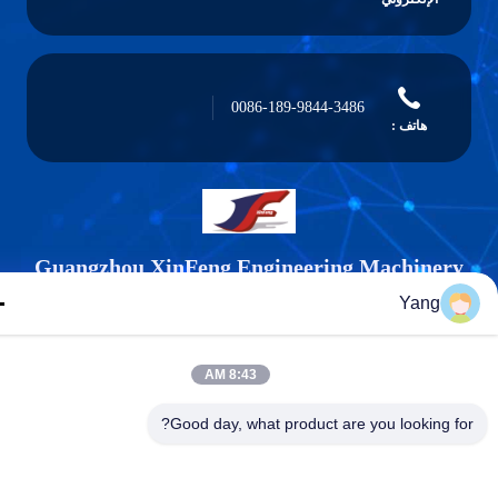
0086-189-9844-3486
هاتف :
Guangzhou XinFeng Engineering Machiner
Co., Ltd.
Yang
8:43 AM
Good day, what product are you looking fo
Guangzhou XinFeng Engineering Machinery Co., Ltd.