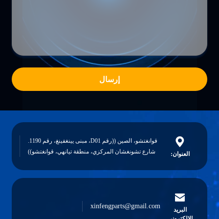
إرسال
قوانغتشو، الصين ((رقم D01، مبنى يينغفينغ، رقم 1190.
شارع تشونغشان المركزي، منطقة تيانهي، قوانغتشو))
العنوان:
xinfengparts@gmail.com
البريد
الإلكتروني