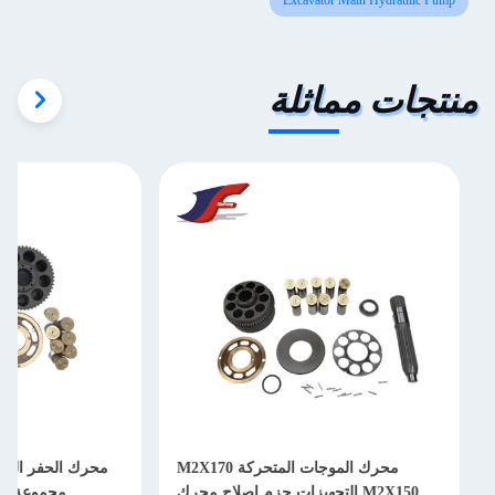
Excavator Main Hydraulic Pump
تجات مماثلة
محرك الموجات المتحركة M2X170
محرك الحفر المتحرك أج
M2X150 التجهيزات حزم إصلاح محرك
مجموعة إصلاح M2X63 قطع غيار