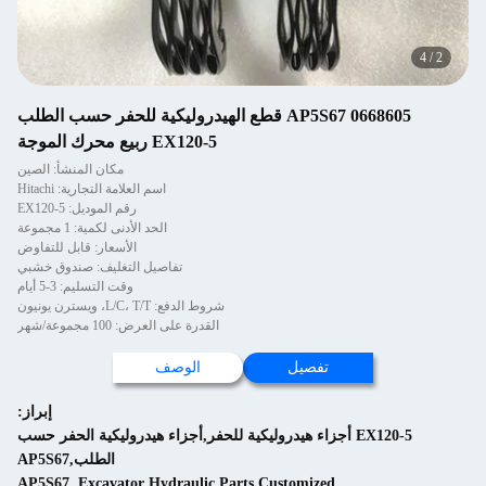
4
/
2
0668605 AP5S67 قطع الهيدروليكية للحفر حسب الطلب
EX120-5 ربيع محرك الموجة
مكان المنشأ: الصين
اسم العلامة التجارية: Hitachi
رقم الموديل: EX120-5
الحد الأدنى لكمية: 1 مجموعة
الأسعار: قابل للتفاوض
تفاصيل التغليف: صندوق خشبي
وقت التسليم: 3-5 أيام
شروط الدفع: L/C، T/T، ويسترن يونيون
القدرة على العرض: 100 مجموعة/شهر
تفصيل
الوصف
إبراز:
EX120-5 أجزاء هيدروليكية للحفر,أجزاء هيدروليكية الحفر حسب
الطلب,AP5S67
AP5S67
,
Excavator Hydraulic Parts Customized
,