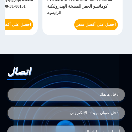
كوماتسو الحفر المضخة الهيدروليكية
-00161 708-3T-00151
الرئيسية
احصل على أفضل سعر
احصل على أفضل سعر
اتصال