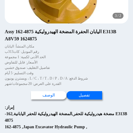
3
/
2
E313B اليابان الحفرة المضخة الهيدروليكية Assy 162-4875
A8V59 1624875
مكان المنشأ: اليابان
رقم الموديل: كات313ب
الحد الأدنى لكمية: 1 مجموعة
الأسعار: قابل للتفاوض
تفاصيل التغليف: صندوق خشبي
وقت التسليم: 5 أيام
شروط الدفع: L / C ، T / T ، D / P ، D / A ، ويسترن يونيون
القدرة على العرض: 20-مجموعات/شهر
تفصيل
الوصف
إبراز:
E313B مضخة هيدروليكية للحفر,المضخة الهيدروليكية للحفر اليابانية,162-
4875
162-4875
,
Japan Excavator Hydraulic Pump
,