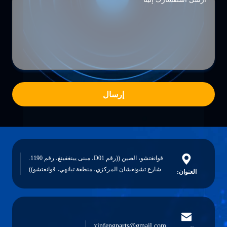
إرسال
قوانغتشو، الصين ((رقم D01، مبنى يينغفينغ، رقم 1190.
شارع تشونغشان المركزي، منطقة تيانهي، قوانغتشو))
العنوان:
xinfengparts@gmail.com