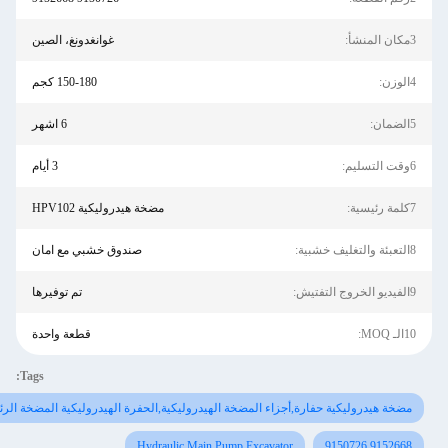
أ:
غوانغدونغ، الصين
:
150-180 كجم
:
6 اشهر
م:
3 أيام
ة:
مضخة هيدروليكية HPV102
بية:
صندوق خشبي مع امان
تيش:
تم توفيرها
 MOQ:
قطعة واحدة
Tags:
ضخة هيدروليكية حفارة,أجزاء المضخة الهيدروليكية,الحفرة الهيدروليكية المضخة الرئيسية
Hydraulic Main Pump Excavator
9150726,915266