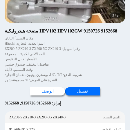
3
/
2
HPV102 HPV102GW 9150726 9152668 مضخة هيدروليكية
مكان المنشأ: اليابان
اسم العلامة التجارية: Hitachi
رقم الموديل: ZX200-5 ZX210-3 ZX200-5G ZX240-3
الحد الأدنى لكمية: 1 مجموعة
الأسعار: قابل للتفاوض
تفاصيل التغليف: صندوق خشبي
وقت التسليم: 3 أيام
شروط الدفع: L/C، T/T، ويسترن يونيون، ضمان التجارة
القدرة على العرض: 50 مجموعة/شهر
تفصيل
الوصف
إبراز:
9150726,9152668
,
9152668
ج:
ZX200-5 ZX210-3 ZX200-5G ZX240-3
ة:
9150726 9152668