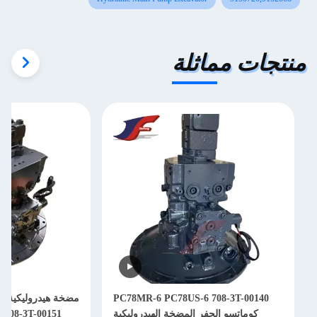
تجات مماثلة
PC78MR-6 PC78US-6 708-3T-00140
كوماتسو الحفر المضخة الهيدروليكية
-00161 708-3T-00151