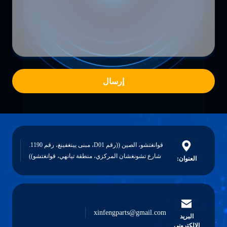
إرسال
قوانغتشو، الصين ((رقم D01، مبنى يينغفينغ، رقم 1190.
شارع تشونغشان المركزي، منطقة تيانهي، قوانغتشو))
العنوان:
xinfengparts@gmail.com
البريد
الإلكتروني