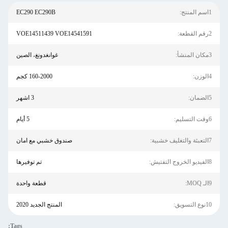
1اسم المنتج:
EC290 EC290B
2رقم القطعة:
VOE14511439 VOE14541591
3مكان المنشأ:
غوانغدونغ، الصين
4الوزن:
160-2000 كجم
5الضمان:
3 اشهر
6وقت التسليم:
5 أيام
7التعبئة والتغليف خشبية:
صندوق خشبي مع امان
8الفيديو الخروج التفتيش:
تم توفيرها
9الـ MOQ:
قطعة واحدة
10نوع التسويق:
المنتج الجديد 2020
Tags: