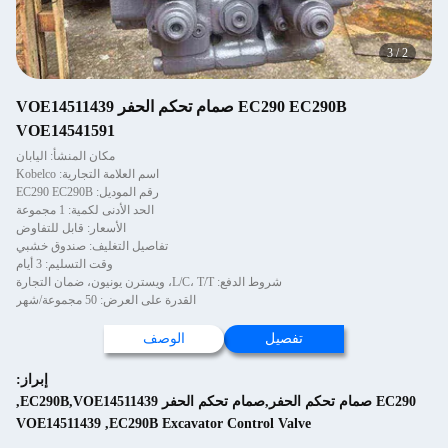
3
/
2
EC290 EC290B صمام تحكم الحفر VOE14511439
VOE14541591
مكان المنشأ: اليابان
اسم العلامة التجارية: Kobelco
رقم الموديل: EC290 EC290B
الحد الأدنى لكمية: 1 مجموعة
الأسعار: قابل للتفاوض
تفاصيل التغليف: صندوق خشبي
وقت التسليم: 3 أيام
شروط الدفع: L/C، T/T، ويسترن يونيون، ضمان التجارة
القدرة على العرض: 50 مجموعة/شهر
تفصيل
الوصف
إبراز:
EC290 صمام تحكم الحفر,صمام تحكم الحفر EC290B,VOE14511439
,
VOE14511439
,
EC290B Excavator Control Valve