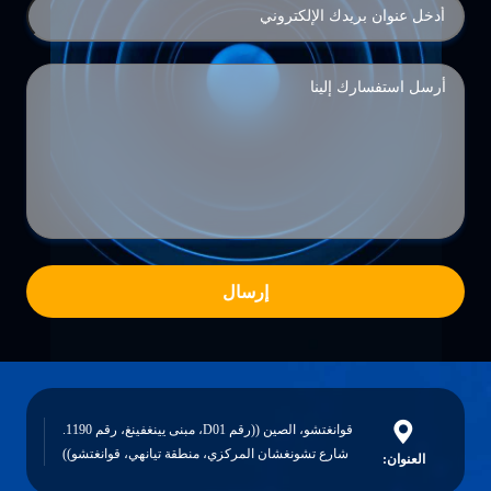
إرسال
قوانغتشو، الصين ((رقم D01، مبنى يينغفينغ، رقم 1190.
شارع تشونغشان المركزي، منطقة تيانهي، قوانغتشو))
العنوان: