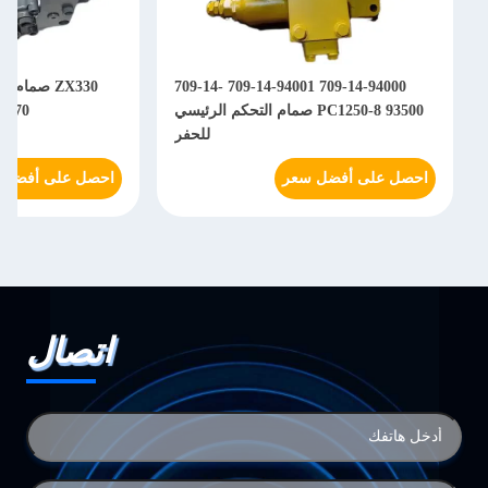
709-14-94000 709-14-94001 709-14-
ZX330 صمام تح
93500 PC1250-8 صمام التحكم الرئيسي
3970 4363127 4433970
للحفر
احصل على أفضل سعر
احصل على أفضل سع
اتصال