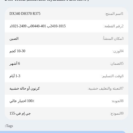
 المنتج:
DX340 DH370 R375
 القطعة:
2410-1015ب 401-00440ب 2409-1021د
 المنشأ:
الصين
وزن:
10-30 كجم
ضمان:
6 أشهر
التسليم:
1-3 أيام
 والتغليف خشبية:
كرتون أو حالة خشبية
جودة:
100٪ اختبار عالي
نموذج:
جي إم في-155
Tags: