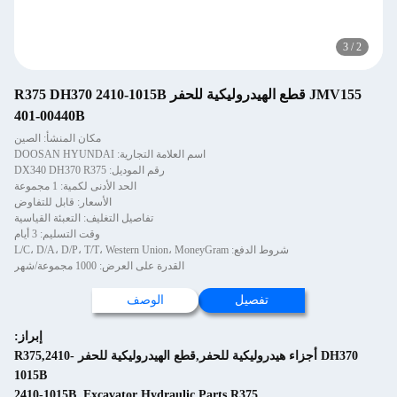
3
/
2
JMV155 قطع الهيدروليكية للحفر R375 DH370 2410-1015B
401-00440B
مكان المنشأ: الصين
اسم العلامة التجارية: DOOSAN HYUNDAI
رقم الموديل: DX340 DH370 R375
الحد الأدنى لكمية: 1 مجموعة
الأسعار: قابل للتفاوض
تفاصيل التغليف: التعبئة القياسية
وقت التسليم: 3 أيام
شروط الدفع: L/C، D/A، D/P، T/T، Western Union، MoneyGram
القدرة على العرض: 1000 مجموعة/شهر
تفصيل
الوصف
إبراز:
DH370 أجزاء هيدروليكية للحفر,قطع الهيدروليكية للحفر R375,2410-
1015B
2410-1015B
,
Excavator Hydraulic Parts R375
,