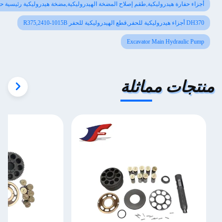
أجزاء حفارة هيدروليكية,طقم إصلاح المضخة الهيدروليكية,مضخة هيدروليكية رئيسية حفارة
DH370 أجزاء هيدروليكية للحفر,قطع الهيدروليكية للحفر R375,2410-1015B
Excavator Main Hydraulic Pump
تجات مماثلة