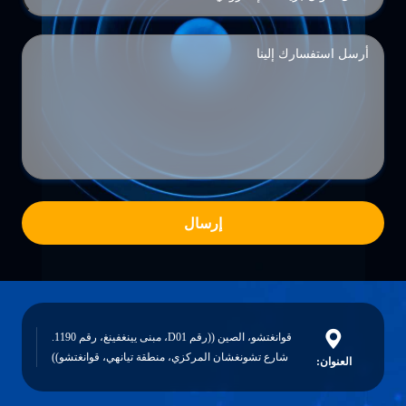
إرسال
قوانغتشو، الصين ((رقم D01، مبنى يينغفينغ، رقم 1190.
شارع تشونغشان المركزي، منطقة تيانهي، قوانغتشو))
العنوان: