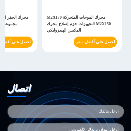
محرك الموجات المتحركة M2X170
محرك الحفر المتحرك أج
M2X150 التجهيزات حزم إصلاح محرك
مجموعة إصلاح M2X63 قطع غيار
المكبس الهيدروليكي
احصل على أفضل سعر
احصل على أفضل سعر
اتصال