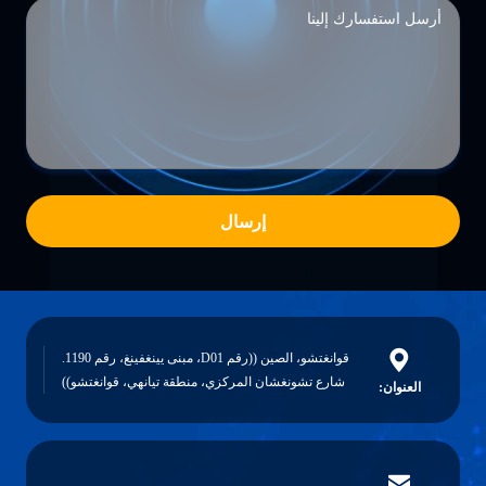
إرسال
قوانغتشو، الصين ((رقم D01، مبنى يينغفينغ، رقم 1190.
شارع تشونغشان المركزي، منطقة تيانهي، قوانغتشو))
العنوان: