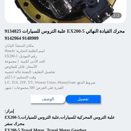
3
/
2
محرك القيادة النهائي EX200-5 علبة التروس للسيارات 9134825
9148909 9142964
مكان المنشأ: اليابان
اسم العلامة التجارية: Hitachi
رقم الموديل: EX200-5
الحد الأدنى لكمية: 1 مجموعة
الأسعار: قابل للتفاوض
تفاصيل التغليف: التعبئة حالة خشبية
وقت التسليم: 3-5 أيام
شروط الدفع: L/C، D/A، D/P، T/T، Western Union، MoneyGram
القدرة على العرض: 500 مجموعات / شهر
تفصيل
الوصف
إبراز:
علبة التروس المحركية للسيارات,علبة التروس للسيارات,EX200-5
محرك سفر
EX200-5 Travel Motor
,
Travel Motor Gearbox
,