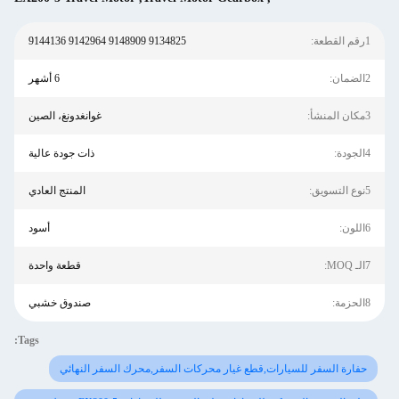
1رقم القطعة:
9134825 9148909 9142964 9144136
2الضمان:
6 أشهر
3مكان المنشأ:
غوانغدونغ، الصين
4الجودة:
ذات جودة عالية
5نوع التسويق:
المنتج العادي
6اللون:
أسود
7الـ MOQ:
قطعة واحدة
8الحزمة:
صندوق خشبي
Tags:
حفارة السفر للسيارات,قطع غيار محركات السفر,محرك السفر النهائي