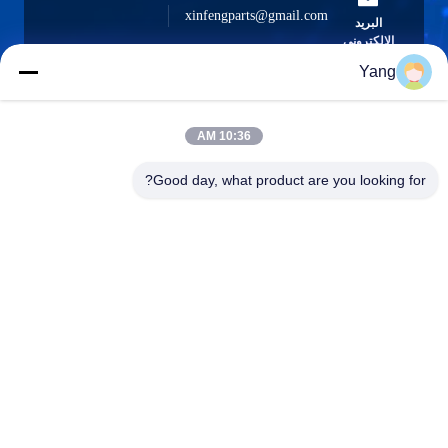
xinfengparts@gmail.com
البريد
الإلكتروني
Yang
10:36 AM
0086-189-9844-3486
هاتف :
Good day, what product are you looking for?
Guangzhou XinFeng Engineering Machinery
Co., Ltd.