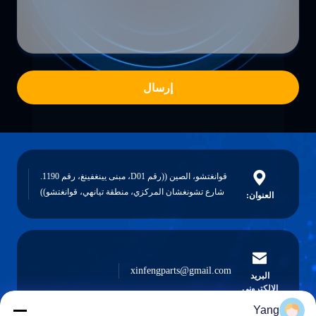
إرسال
قوانغتشو، الصين ((رقم D01، مبنى يينغفينغ، رقم 1190.
شارع تشونغشان المركزي، منطقة تيانهي، قوانغتشو))
العنوان:
xinfengparts@gmail.com
البريد
الإلكتروني
Yang