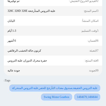
2الفيديو الخروج التفتيش:
تم توفيرها
3اسم المنتج:
علبة التروس المتأرجحة 320C 320D 320E
4مكان المنشأ:
اليابان
5وقت التسليم:
1-3 أيام
6الضمان:
6 أشهر
7التعبئة:
كرتون.حالة الخشب الرقائقي
8فئة المنتج:
حفرة محرك الدوران علبة التروس
9الجودة:
جودة عالية
Tags:
علبة التروس الخفيفة,صندوق معدات التأرجح للحفر,علبة التروس المتحركة
Swing Motor Gearbox
1484679,1484644