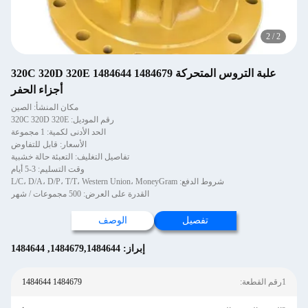
2
/
1
علبة التروس المتحركة 1484679 1484644 320C 320D 320E
أجزاء الحفر
مكان المنشأ: الصين
رقم الموديل: 320C 320D 320E
الحد الأدنى لكمية: 1 مجموعة
الأسعار: قابل للتفاوض
تفاصيل التغليف: التعبئة حالة خشبية
وقت التسليم: 3-5 أيام
شروط الدفع: L/C، D/A، D/P، T/T، Western Union، MoneyGram
القدرة على العرض: 500 مجموعات / شهر
تفصيل
الوصف
إبراز:
1484679,1484644
,
1484644
1رقم القطعة:
1484679 1484644