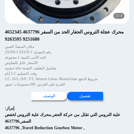
3
/
3
محرك عجلة التروس الحفار الحد من السفر 4637796 4652345
9251680 9263595
مكان المنشأ: الصين
رقم الموديل: ZX450-3 ZX470-3
الحد الأدنى لكمية: 1 مجموعة
الأسعار: قابل للتفاوض
تفاصيل التغليف: التعبئة حالة خشبية
وقت التسليم: 3-5 أيام
شروط الدفع: L/C، D/A، D/P، T/T، Western Union، MoneyGram
القدرة على العرض: 500 مجموعات / شهر
تفصيل
الوصف
إبراز:
علبة التروس التي تقلل من حركة الحفر,محرك علبة التروس لخفض
السفر,4637796
4637796
,
Travel Reduction Gearbox Motor
,