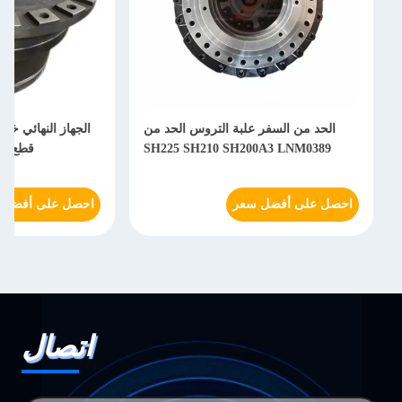
إرسال
الحد من السفر علبة التروس الحد من
الجهاز النهائي خف
SH225 SH210 SH200A3 LNM0389
قطع 9251681 ZX870 ZX850
احصل على أفضل سعر
احصل على أفضل 
اتصال