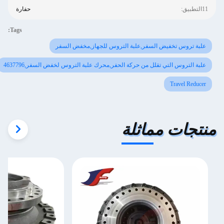
11التطبيق:
حفارة
Tags:
علبة تروس تخفيض السفر,علبة التروس للجهاز,مخفض السفر
علبة التروس التي تقلل من حركة الحفر,محرك علبة التروس لخفض السفر,4637796
اترك رسالة
Travel Reducer
منتجات مماثلة