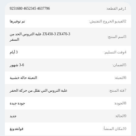
1رقم القطعة:
4637796 4652345 9251680
2الفيديو الخروج التفتيش:
تم توفيرها
ZX450-3 ZX470-3 علبة التروس الحد من
3اسم المنتج:
السفر
4وقت التسليم:
3 أيام
5الضمان:
3-6 شهور
6التعبئة:
التعبئة حالة خشبية
7فئة المنتج:
علبة التروس التي تقلل من حركة الحفر
8الجودة:
جودة جيدة
9الحالة:
جديد
10مكان المنشأ:
قوانغدونغ