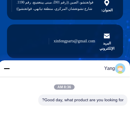
قوانغتشو، الصين ((رقم D01، مبنى يينغفينغ، رقم 1190.
شارع تشونغشان المركزي، منطقة تيانهي، قوانغتشو))
العنوان:
xinfengparts@gmail.com
البريد
الإلكتروني
Yang
0086-189-9844-3486
هاتف :
8:36 AM
Good day, what product are you looking for?
Guangzhou XinFeng Engineering Machinery
Co., Ltd.