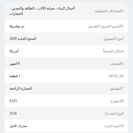
أعمال البناء ، صيانة الآلات ، الطاقة والتعدين ،
1الصناعات المطبقة:
الحفارات
2الفيديو الخروج التفتيش:
تم توفيرها
3نوع التسويق:
المنتج الجديد 2020
4مكان المنشأ:
أمريكا
5الضمان:
6 أشهر
6الـ MOQ:
1 قطعة
7التطبيق:
الحفارة الزاحفة
8النموذج:
E325
9نوع المحرك:
3116
10اسم الجزء:
محرك كامل