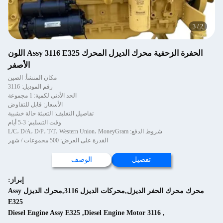
3
/
2
الحفرة الزحفية محرك الديزل المحرك Assy 3116 E325 اللون
الأصفر
مكان المنشأ: الصين
رقم الموديل: 3116
الحد الأدنى لكمية: 1 مجموعة
الأسعار: قابل للتفاوض
تفاصيل التغليف: التعبئة حالة خشبية
وقت التسليم: 3-5 أيام
شروط الدفع: L/C، D/A، D/P، T/T، Western Union، MoneyGram
القدرة على العرض: 500 مجموعات / شهر
تفصيل
الوصف
إبراز:
محرك محرك الحفر الديزل,محركات الديزل 3116,محرك الديزل Assy
E325
Diesel Engine Assy E325
,
Diesel Engine Motor 3116
,