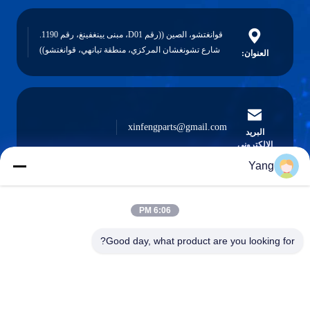
قوانغتشو، الصين ((رقم D01، مبنى يينغفينغ، رقم 1190.
شارع تشونغشان المركزي، منطقة تيانهي، قوانغتشو))
العنوان:
xinfengparts@gmail.com
البريد
الإلكتروني
Yang
6:06 PM
0086-189-9844-3486
هاتف :
Good day, what product are you looking for?