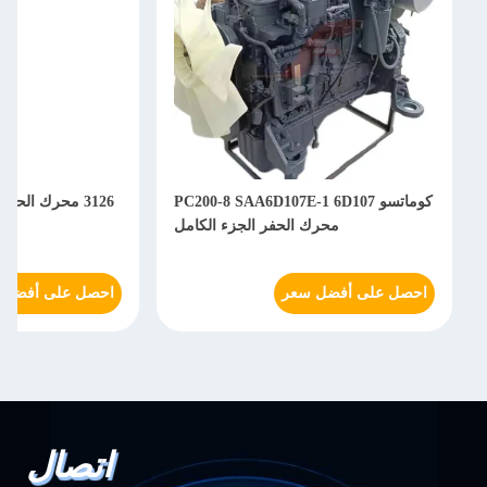
كوماتسو PC200-8 SAA6D107E-1 6D107
محرك الحفر الجزء الكامل
احصل على أفضل سعر
احصل على أفضل 
اتصال