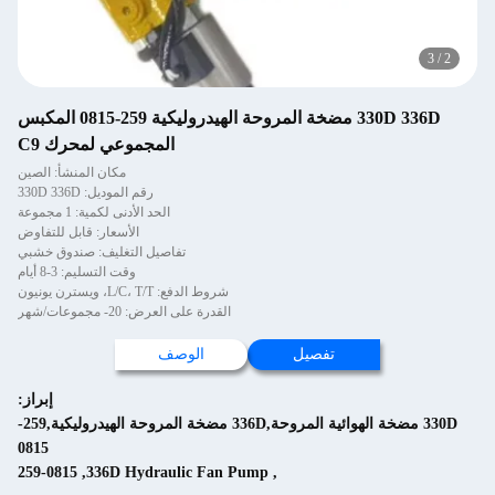
3
/
3
330D 336D مضخة المروحة الهيدروليكية 259-0815 المكبس
المجموعي لمحرك C9
مكان المنشأ: الصين
رقم الموديل: 330D 336D
الحد الأدنى لكمية: 1 مجموعة
الأسعار: قابل للتفاوض
تفاصيل التغليف: صندوق خشبي
وقت التسليم: 3-8 أيام
شروط الدفع: L/C، T/T، ويسترن يونيون
القدرة على العرض: 20- مجموعات/شهر
تفصيل
الوصف
إبراز:
330D مضخة الهوائية المروحة,336D مضخة المروحة الهيدروليكية,259-
0815
259-0815
,
336D Hydraulic Fan Pump
,