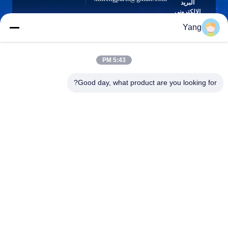
البريد
الإلكتروني
Yang
5:43 PM
0086-189-9844-3486
هاتف :
Good day, what product are you looking for?
Guangzhou XinFeng Engineering Machinery
Co., Ltd.