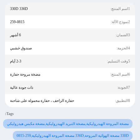
1اسم المنتج:
330D 336D
2نموذج الآلة:
259-0815
3الضمان:
6 أشهر
4الحزمة:
صندوق خشبي
5وقت التسليم:
2-3 أيام
6اسم المنتج:
مضخة مروحة حفارة
7الجودة:
ذات جودة عالية
8التطبيق:
حفارة الزاحف ، حفارة محمولة على شاحنة
Tags:
مضخة المروحة الهيدروليكية,مضخة التبريد الهيدروليكية,مضخة مكبس هيدروليكي
330D مضخة الهوائية المروحة,336D مضخة المروحة الهيدروليكية,259-0815