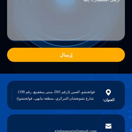
إرسال
قوانغتشو، الصين ((رقم D01، مبنى يينغفينغ، رقم 1190.
شارع تشونغشان المركزي، منطقة تيانهي، قوانغتشو))
العنوان:
xinfengparts@gmail.com