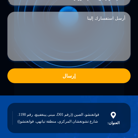
إرسال
قوانغتشو، الصين ((رقم D01، مبنى يينغفينغ، رقم 1190.
شارع تشونغشان المركزي، منطقة تيانهي، قوانغتشو))
العنوان: