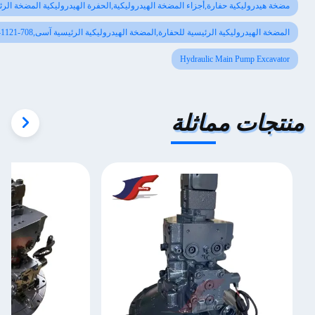
ضخة هيدروليكية حفارة,أجزاء المضخة الهيدروليكية,الحفرة الهيدروليكية المضخة الرئيسية
لمضخة الهيدروليكية الرئيسية للحفارة,المضخة الهيدروليكية الرئيسية آسى,708-2L-41121
Hydraulic Main Pump Excavato
تجات مماثلة