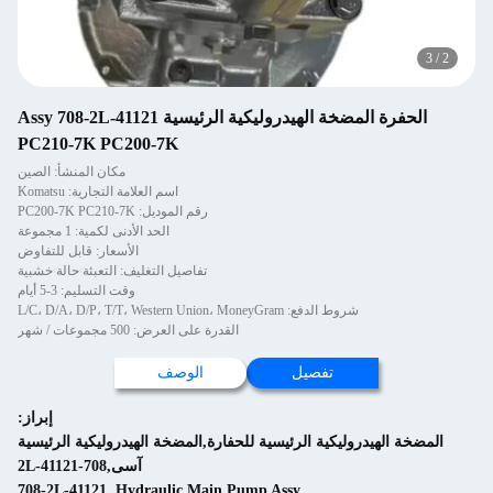
3
/
3
الحفرة المضخة الهيدروليكية الرئيسية Assy 708-2L-41121
PC210-7K PC200-7K
مكان المنشأ: الصين
اسم العلامة التجارية: Komatsu
رقم الموديل: PC200-7K PC210-7K
الحد الأدنى لكمية: 1 مجموعة
الأسعار: قابل للتفاوض
تفاصيل التغليف: التعبئة حالة خشبية
وقت التسليم: 3-5 أيام
شروط الدفع: L/C، D/A، D/P، T/T، Western Union، MoneyGram
القدرة على العرض: 500 مجموعات / شهر
تفصيل
الوصف
إبراز:
المضخة الهيدروليكية الرئيسية للحفارة,المضخة الهيدروليكية الرئيسية
آسى,708-2L-41121
708-2L-41121
,
Hydraulic Main Pump Assy
,