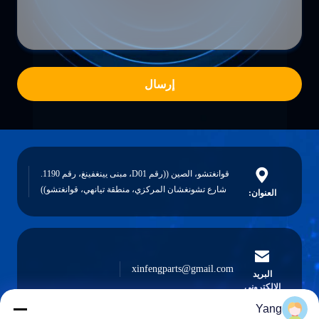
إرسال
قوانغتشو، الصين ((رقم D01، مبنى يينغفينغ، رقم 1190.
شارع تشونغشان المركزي، منطقة تيانهي، قوانغتشو))
العنوان:
xinfengparts@gmail.com
البريد
الإلكتروني
Yang