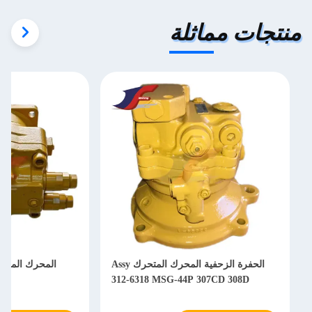
منتجات مماثلة
الحفرة الزحفية المحرك المتحرك Assy
312-6318 MSG-44P 307CD 308D
180