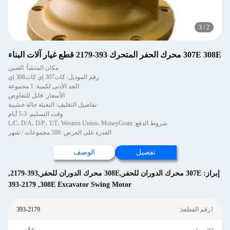
3
/
2
307E 308E محرك الحفر المتحرك 393-2179 قطع غيار آلات البناء
مكان المنشأ: الصين
رقم الموديل: كات307 إي كات308 إي
الحد الأدنى لكمية: 1 مجموعة
الأسعار: قابل للتفاوض
تفاصيل التغليف: التعبئة حالة خشبية
وقت التسليم: 3-5 أيام
شروط الدفع: L/C، D/A، D/P، T/T، Western Union، MoneyGram
القدرة على العرض: 500 مجموعات / شهر
تفصيل
الوصف
إبراز:
307E محرك الدوران للحفر,308E محرك الدوران للحفر,393-2179
,
393-2179
,
308E Excavator Swing Motor
1رقم القطعة:
393-2179