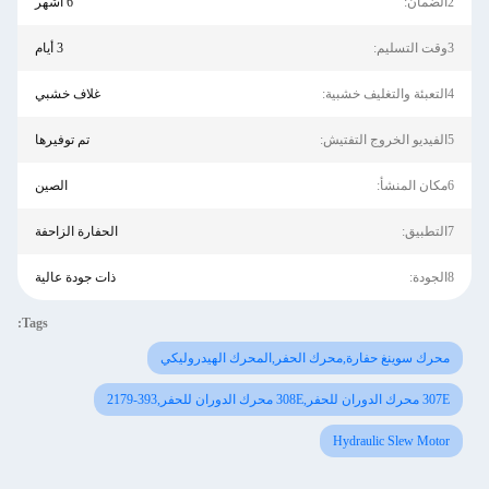
2الضمان:
6 أشهر
3وقت التسليم:
3 أيام
4التعبئة والتغليف خشبية:
غلاف خشبي
5الفيديو الخروج التفتيش:
تم توفيرها
6مكان المنشأ:
الصين
7التطبيق:
الحفارة الزاحفة
8الجودة:
ذات جودة عالية
Tags:
محرك سوينغ حفارة,محرك الحفر,المحرك الهيدروليكي
307E محرك الدوران للحفر,308E محرك الدوران للحفر,393-2179
Hydraulic Slew Motor