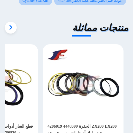
أدوات ختم الحفر,عجلة عجلة الحفر,363-4457
Cylinder Seal Kits
منتجات مماثلة
ZX200 EX200 الحفرة 4448399 4206019
قطع الغيار أدوات غطاء الحفرة الأسطو
هيدروليك أسطوانة مهر مجموعة
بوم SH210-5 SH210-6 MMV80870