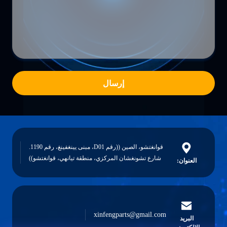
إرسال
قوانغتشو، الصين ((رقم D01، مبنى يينغفينغ، رقم 1190.
شارع تشونغشان المركزي، منطقة تيانهي، قوانغتشو))
العنوان:
xinfengparts@gmail.com
البريد