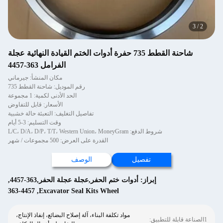
3
/
3
شاحنة القطط 735 حفرة أدوات الختم القيادة النهائية عجلة
الفرامل 363-4457
مكان المنشأ: جيرماني
رقم الموديل: شاحنة القطط 735
الحد الأدنى لكمية: 1 مجموعة
الأسعار: قابل للتفاوض
تفاصيل التغليف: التعبئة حالة خشبية
وقت التسليم: 3-5 أيام
شروط الدفع: L/C، D/A، D/P، T/T، Western Union، MoneyGram
القدرة على العرض: 500 مجموعات / شهر
تفصيل
الوصف
إبراز:
أدوات ختم الحفر,عجلة عجلة الحفر,363-4457
,
363-4457
,
Excavator Seal Kits Wheel
مواد تكلفة البناء، آلة إصلاح البضائع، إنفاذ الإنتاج،
1الصناعة قابلة للتطبيق: