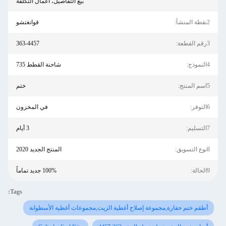
بيع التفاصيل، أعمال التكلفة
2نقطة المنشأ:
قوانغتشو
3رقم القطعة:
363-4457
4النموذج:
شاحنة القطط 735
5اسم المنتج:
ختم
6التوفر:
في المخزون
7التسليم:
3 أيام
8نوع التسويق:
المنتج الجديد 2020
9الحالة:
100% جديد تماماً
Tags:
أطقم ختم حفارة,مجموعة إصلاح أغطية الزيت,مجموعات أغطية الأسطوانة