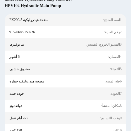
HPV102 Hydraulic Main Pump
مضخة هيدروليكية EX200-5
9150726 9152668
تم توفيرها
6 أشهر
صندوق خشبي
مضخة هيدروليكية حفارة
جودة جيدة
قوانغدونغ
2-3 أيام عمل
170 كجم