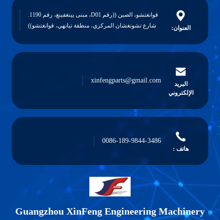
قوانغتشو، الصين ((رقم D01، مبنى يينغفينغ، رقم 1190.
شارع تشونغشان المركزي، منطقة تيانهي، قوانغتشو))
xinfengparts@gmail.com
0086-189-9844-3486
Guangzhou XinFeng Engineering M