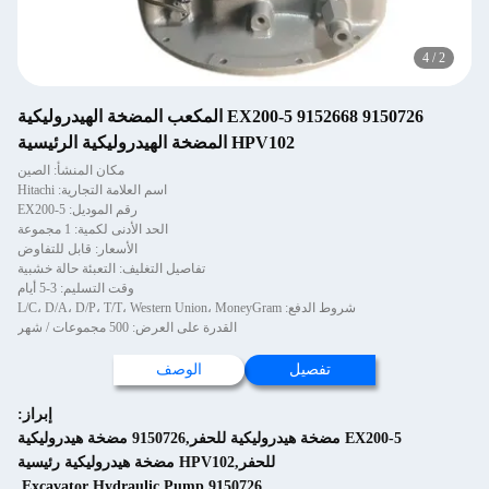
9150726 9152668 EX200-5 المكعب المضخة الهيدروليكية
HPV102 المضخة الهيدروليكية الرئيسية
مكان المنشأ: الصين
اسم العلامة التجارية: Hitachi
رقم الموديل: EX200-5
الحد الأدنى لكمية: 1 مجموعة
الأسعار: قابل للتفاوض
تفاصيل التغليف: التعبئة حالة خشبية
وقت التسليم: 3-5 أيام
شروط الدفع: L/C، D/A، D/P، T/T، Western Union، MoneyGram
القدرة على العرض: 500 مجموعات / شهر
تفصيل
الوصف
إبراز:
EX200-5 مضخة هيدروليكية للحفر,9150726 مضخة هيدروليكية
للحفر,HPV102 مضخة هيدروليكية رئيسية
,
9150726 Excavator Hydraulic Pump
,