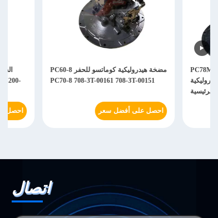
مضخة هيدروليكية كوماتسو للحفر PC60-8
الحفرة المضخة الهيدروليكية الرئي
y 708-2L-41121 PC210-7K PC200-
PC70-8 708-3T-00161 708-3T-
ى أفضل سعر
احصل على أفضل سعر
اتصال