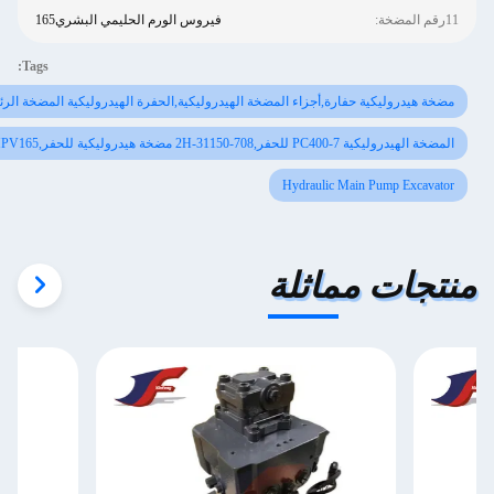
فيروس الورم الحليمي البشري165
Tags:
ة حفارة,أجزاء المضخة الهيدروليكية,الحفرة الهيدروليكية المضخة الرئيسية
 للحفر,HPV165 المضخة الرئيسية
Hydraulic Main 
مماثلة