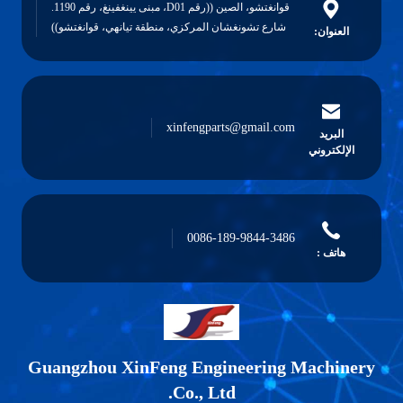
قوانغتشو، الصين ((رقم D01، مبنى يينغفينغ، رقم 1190.
شارع تشونغشان المركزي، منطقة تيانهي، قوانغتشو))
xinfengparts@gmail.com
0086-189-9844-3486
Guangzhou XinFeng Engineering M
Co., Ltd.