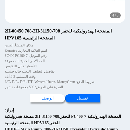
المضخة الهيدروليكية للحفر 708-2H-00450 708-2H-31150
المضخة الرئيسية HPV165
مكان المنشأ: الصين
اسم العلامة التجارية: Komatsu
رقم الموديل: PC400 PC400-7
الحد الأدنى لكمية: 1 مجموعة
الأسعار: قابل للتفاوض
تفاصيل التغليف: التعبئة حالة خشبية
وقت التسليم: 3-5 أيام
شروط الدفع: L/C، D/A، D/P، T/T، Western Union، MoneyGram
القدرة على العرض: 500 مجموعات / شهر
تفصيل
الوصف
إبراز:
المضخة الهيدروليكية PC400-7 للحفر,708-2H-31150 مضخة هيدروليكية
للحفر,HPV165 المضخة الرئيسية
HPV165 Main Pump
,
708-2H-31150 Excavator Hydr