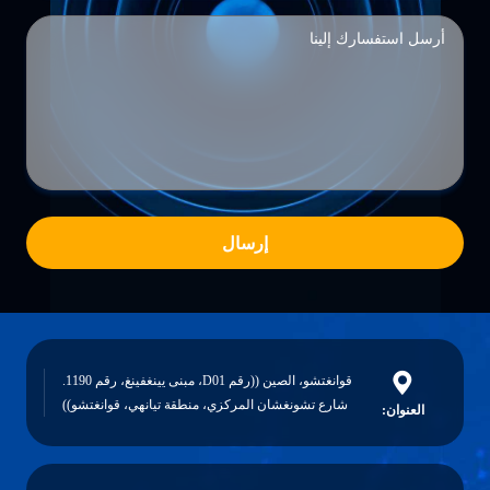
إرسال
قوانغتشو، الصين ((رقم D01، مبنى يينغفينغ، رقم 1190.
شارع تشونغشان المركزي، منطقة تيانهي، قوانغتشو))
العنوان: