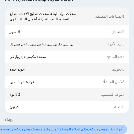
محلات مواد البناء، محلات تصليح الآلات، مصانع
التصنيع، البيع بالتجزئة، أعمال البناء، أخرى
6 أشهر
بي سي 35 بي سي 40 بي سي 45 بي سي 50
مضخة مكبس هيدروليكي
جودة جيدة
قوانغتشو، الصين
1-2 يوم
كرتون
Tags:
زاء حفارة هيدروليكية,طقم إصلاح المضخة الهيدروليكية,مضخة هيدروليكية رئيسية حفارة