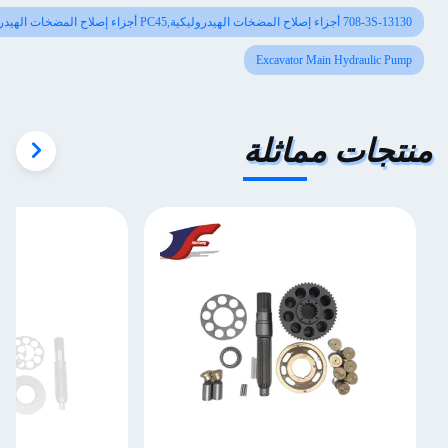
7 أجزاء إصلاح المضخات الهيدروليكية,PC45 أجزاء إصلاح المضخات الهيدروليكية
Excavator Main Hydraulic Pu
تجات مماثلة