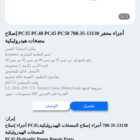
3
/
أجزاء محفر PC35 PC40 PC45 PC50 708-3S-13130 إصلاح
مضخات هيدروليكية
مكان المنشأ: الصين
اسم العلامة التجارية: Komatsu
رقم الموديل: بي سي 35 بي سي 40 بي سي 45 بي سي 50
الحد الأدنى لكمية: 1 مجموعة
الأسعار: قابل للتفاوض
تفاصيل التغليف: التعبئة حالة خشبية
وقت التسليم: 3-5 أيام
شروط الدفع: L/C، D/A، D/P، T/T، Western Union، MoneyGram
القدرة على العرض: 500 مجموعات / شهر
تفصيل
الوصف
إبراز:
708-3S-13130 أجزاء إصلاح المضخات الهيدروليكية,PC45 أجزاء إصلاح
المضخات الهيدروليكية
PC45 Hydraulic Pump Repair Parts
,