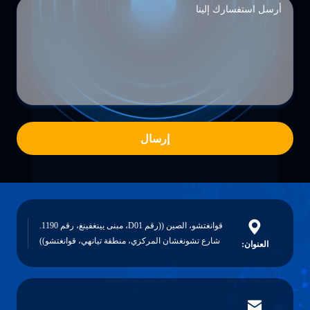
إرسال
قوانغتشو، الصين ((رقم D01، مبنى يينغفينغ، رقم 1190.
شارع تشونغشان المركزي، منطقة تيانهي، قوانغتشو))
العنوان: