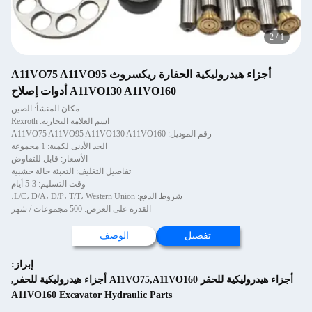
2
/
1
أجزاء هيدروليكية الحفارة ريكسروث A11VO75 A11VO95
A11VO130 A11VO160 أدوات إصلاح
مكان المنشأ: الصين
اسم العلامة التجارية: Rexroth
رقم الموديل: A11VO75 A11VO95 A11VO130 A11VO160
الحد الأدنى لكمية: 1 مجموعة
الأسعار: قابل للتفاوض
تفاصيل التغليف: التعبئة حالة خشبية
وقت التسليم: 3-5 أيام
شروط الدفع: L/C، D/A، D/P، T/T، Western Union،
القدرة على العرض: 500 مجموعات / شهر
تفصيل
الوصف
إبراز:
ء هيدروليكية للحفر A11VO75,A11VO160 أجزاء هيدروليكية للحفر
,
A11VO160 Excavator Hydraulic Parts