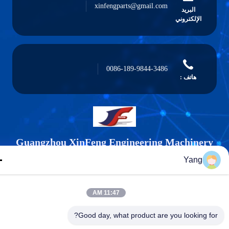
xinfengparts@gmail.com
البريد
الإلكتروني
0086-189-9844-3486
هاتف :
Guangzhou XinFeng Engineering Machiner
Co., Ltd.
Yang
11:47 AM
Good day, what product are you looking fo