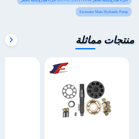
أجزاء هيدروليكية للحفر A11VO75,A11VO160 أجزاء هيدروليكية للحفر
Excavator Main Hydraulic Pump
تجات مماثلة