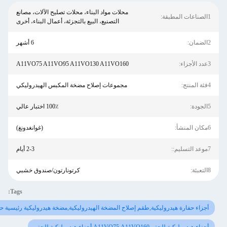
محلات مواد البناء، محلات تصليح الآلات، مصانع
عات المطبقة:
التصنيع، البيع بالتجزئة، أعمال البناء، أخرى
ضمان:
6 أشهر
الأجزاء:
A11VO75 A11VO95 A11VO130 A11VO160
 المنتج:
مجموعات إصلاح مضخة المكبس الهيدروليكي
جودة:
100٪ اختبار عالي
 المنشأ:
(غوانغدونغ)
 التسليم::
2-3 أيام
تعبئة:
كرتونارتون/صندوق خشبي
Tags:
أجزاء حفارة هيدروليكية,طقم إصلاح المضخة الهيدروليكية,مضخة هيدروليكية رئيسية حفارة