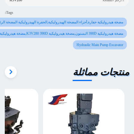
:
K3V280
Tags:
خة هيدروليكية حفارة,أجزاء المضخة الهيدروليكية,الحفرة الهيدروليكية المضخة الرئيسية
دروليكية 390D البستون,مضخة هيدروليكية K3V280 390D,مضخة هيدروليكية 390D
Hydraulic Main Pump Excavat
تجات مماثلة