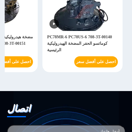
مضخة هيدروليكية كوماتسو للحفر PC60-8
الحفرة المضخة الهيدرو
41121 PC210-7K PC200-
PC70-8 708-3T-00161 708-3T-00151
احصل على أفضل سعر
احصل على أفضل سعر
اتصال