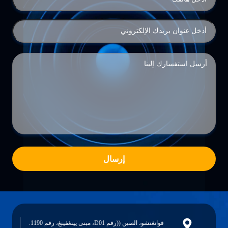
إرسال
قوانغتشو، الصين ((رقم D01، مبنى يينغفينغ، رقم 1190.