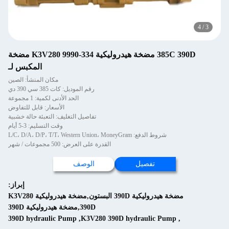
4
/
385C 390D مضخة هيدروليكية 334-9990 K3V280 مضخة
المكبس لـ
مكان المنشأ: الصين
رقم الموديل: كات 385 سي 390 دي
الحد الأدنى لكمية: 1 مجموعة
الأسعار: قابل للتفاوض
تفاصيل التغليف: التعبئة حالة خشبية
وقت التسليم: 3-5 أيام
شروط الدفع: L/C، D/A، D/P، T/T، Western Union، MoneyGram
القدرة على العرض: 500 مجموعات / شهر
تفصيل
الوصف
إبراز:
مضخة هيدروليكية 390D البستون,مضخة هيدروليكية K3V280
390D,مضخة هيدروليكية 390D
390D hydraulic Pump
,
K3V280 390D hydraulic Pump
,