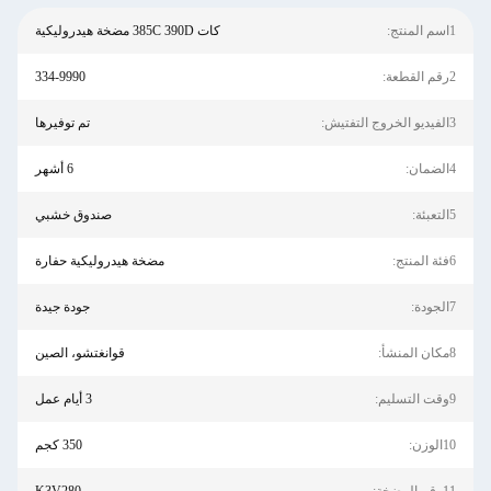
كات 385C 390D مضخة هيدروليكية
334-9990
تم توفيرها
6 أشهر
صندوق خشبي
مضخة هيدروليكية حفارة
جودة جيدة
قوانغتشو، الصين
3 أيام عمل
350 كجم