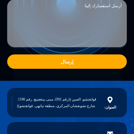
إرسال
قوانغتشو، الصين ((رقم D01، مبنى يينغفينغ، رقم 1190.
شارع تشونغشان المركزي، منطقة تيانهي، قوانغتشو))
العنوان: