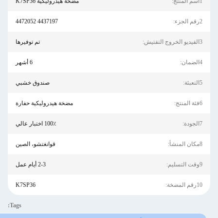
ج:
مضخة هيدروليكية K7SP36
:
4437197 4472052
تيش:
تم توفيرها
:
6 أشهر
:
صندوق خشبي
ج:
مضخة هيدروليكية حفارة
:
100٪ اختبار عالي
أ:
قوانغتشو، الصين
م:
2-3 أيام عمل
المضخة:
K7SP36
Tags: