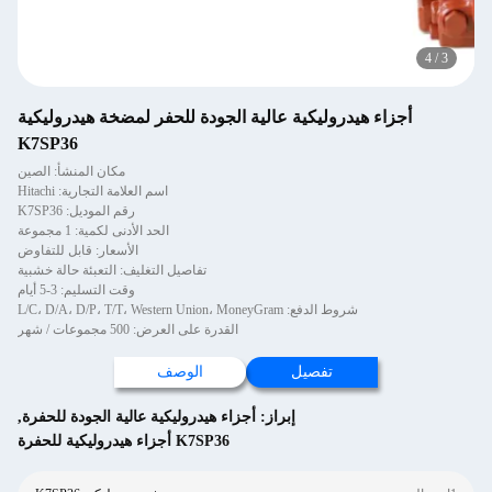
4
/
3
أجزاء هيدروليكية عالية الجودة للحفر لمضخة هيدروليكية
K7SP36
مكان المنشأ: الصين
اسم العلامة التجارية: Hitachi
رقم الموديل: K7SP36
الحد الأدنى لكمية: 1 مجموعة
الأسعار: قابل للتفاوض
تفاصيل التغليف: التعبئة حالة خشبية
وقت التسليم: 3-5 أيام
شروط الدفع: L/C، D/A، D/P، T/T، Western Union، MoneyGram
القدرة على العرض: 500 مجموعات / شهر
تفصيل
الوصف
إبراز:
أجزاء هيدروليكية عالية الجودة للحفرة
,
K7SP36 أجزاء هيدروليكية للحفرة