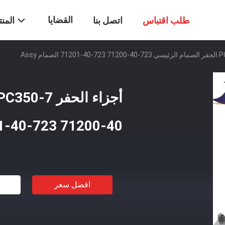
القضايا
طلب اقتباس
اتصل بنا
المن
40-71200 723-40-71201 الصمام Assy
افضل سعر