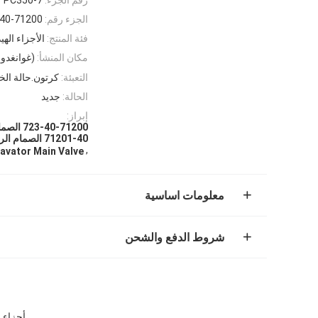
الجزء رقم:
1200 723-40-71201
فئة المنتج:
الأجزاء الهي
مكان المنشأ:
(غوانغدون
التعبئة:
كرتون.حالة ال
الحالة:
جديد
إبراز:
40-71201 الصمام الرئيسي للحفر
,
avator Main Valve
معلومات اساسية
شروط الدفع والشحن
أجزاء الحفر PC350-7 الحفر الصمام الرئيسي 