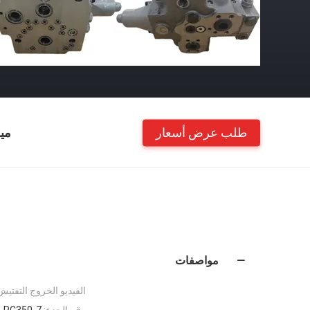
طلب عرض أسعار
مي
مواصفات
الفيديو الخروج التفتيش
رقم الجزء:
PC350-7