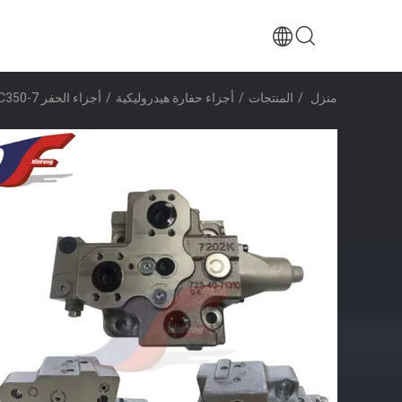
منزل
/
المنتجات
/
أجزاء حفارة هيدروليكية
/
أجزاء الحفر PC350-7 الحفر الصمام الرئيسي 723-40-71200 723-40-71201 الصمام Assy