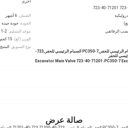
أخرى
723-40-7
دروليكية
الضمان:
6 أشهر
غ)
الجودة:
جودة جيدة
خشب الرقائقي
موعد التسليم::
1-2 يوم
الوزن (كغ):
15 كجم
نوع التسويق:
المنتج ا
723-40-71200 الصمام الرئيسي للحفر,PC350-7 الصمام الرئيسي للحفر,723-
,
723-40-71201 Excavator Main Valve
PC350-7 Exc
صالة عرض
723-40-71200 723-40-71201 الصمام Assy