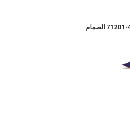
أجزاء الحفر PC350-7 الحفر الصمام الرئيسي 723-40-71200 723-40-71201 الصمام