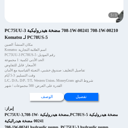
5
708-1W-00241 708-1W-00210 مضخة هيدروليكية PC75UU-3
PC78US-5 لـ Komatsu
مكان المنشأ: الصين
اسم العلامة التجارية: Komatsu
رقم الموديل: PC75UU-3 PC78US-5
الحد الأدنى لكمية: 1 مجموعة
الأسعار: قابل للتفاوض
تفاصيل التغليف: صندوق خشبي، التعبئة القياسية مع الأمان
وقت التسليم: 3-5 أيام
شروط الدفع: L/C، D/A، D/P، T/T، Western Union، MoneyGram
القدرة على العرض: 500 مجموعات / شهر
تفصيل
الوصف
إبراز:
مضخة هيدروليكية PC78US-5,مضخة هيدروليكية PC75UU-3,708-1W-
00241 مضخة هيدراليكية
708-1W-00241 hydraulic pump
,
PC75UU-3 hydraulic pump
,