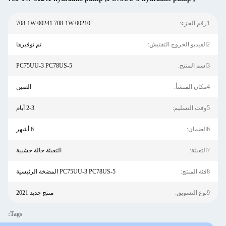
708-1W-00241 708-1W-00210
تم توفيرها
PC75UU-3 PC78US-5
الصين
2-3 أيام
6 أشهر
التعبئة حالة خشبية
PC75UU-3 PC78US-5 المضخة الرئيسية
منتج جديد 2021
Tags: