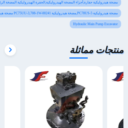
ة هيدروليكية حفارة,أجزاء المضخة الهيدروليكية,الحفرة الهيدروليكية المضخة الرئيسية
ية PC78US-5,مضخة هيدروليكية PC75UU-3,708-1W-00241 مضخة هيدراليكية
Hydraulic Main Pump Excava
جات مماثلة