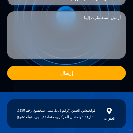
إرسال
قوانغتشو، الصين ((رقم D01، مبنى يينغفينغ، رقم 1190.
شارع تشونغشان المركزي، منطقة تيانهي، قوانغتشو))
العنوان: