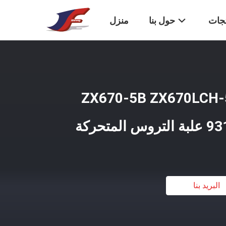
تجات
حول بنا
منزل
ZX670-5B ZX670LCH-5A 4
تحركة
البريد بنا