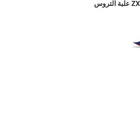
هيتاشي ZX670-5B ZX670LCH-5A 4651137 9313703 YB60000217 علبة التروس