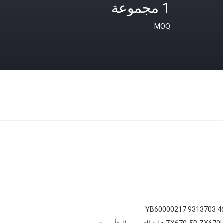
1 مجموعة
MOQ
46511
ZX670-5B علبة التروس المتأرجحة