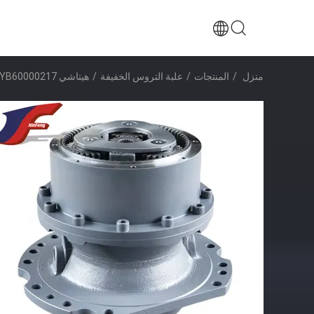
منزل
/
المنتجات
/
علبة التروس الخفيفة
/
هيتاشي ZX670-5B ZX670LCH-5A 4651137 9313703 YB60000217 علبة التروس المتحركة