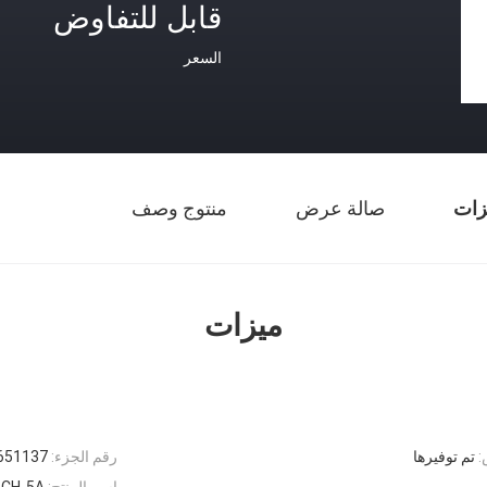
قابل للتفاوض
السعر
زات
صالة عرض
منتوج وصف
ميزات
:
تم توفيرها
رقم الجزء:
37 9313703 YB60000217
اسم المنتج:
 ZX670LCH-5A