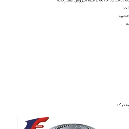
احد
 خشبية
ة