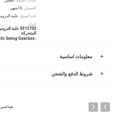
الضمان:
6 أشهر
فئة المنتج:
علبة التروس
إبراز:
المتحركة
,
chi Swing Gearbox
معلومات اساسية
شروط الدفع والشحن
هيتاشي ZX670-5B ZX670LCH-5A 4651137 9313703 YB60000217 علبة التروس المت