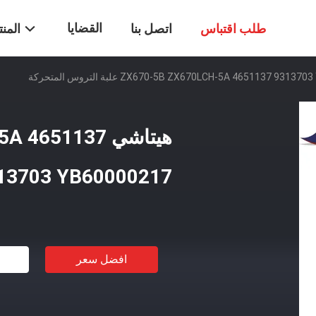
القضايا
طلب اقتباس
اتصل بنا
المن
هيتاشي 651137
9313703 YB60000217 علبة التروس الم
افضل سعر