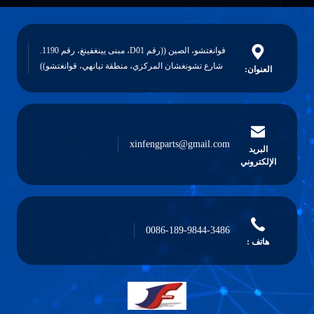
قوانغتشو، الصين ((رقم D01، مبنى يينغفينغ، رقم 1190.
، منطقة تيانهي، قوانغتشو))
xi