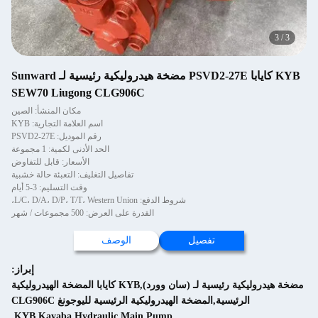
KYB كايابا PSVD2-27E مضخة هيدروليكية رئيسية لـ Sunward
SEW70 Liugong CLG906C
مكان المنشأ: الصين
اسم العلامة التجارية: KYB
رقم الموديل: PSVD2-27E
الحد الأدنى لكمية: 1 مجموعة
الأسعار: قابل للتفاوض
تفاصيل التغليف: التعبئة حالة خشبية
وقت التسليم: 3-5 أيام
L/C، ،
ة على العرض: 500 مجموعات / شهر
الوصف
إبراز:
مضخة هيدروليكية رئيسية لـ (سان وورد),KYB كايابا المضخة الهيدروليكية
لرئيسية لليوجونغ CLG906C
,
KYB Kayaba Hydraulic Mai