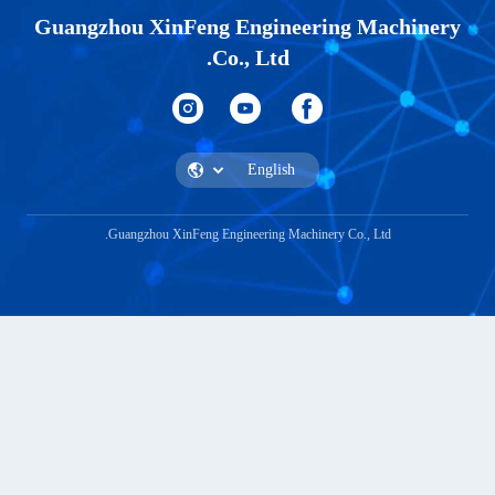
Guangzhou XinFeng
C
Guangzhou XinFeng En