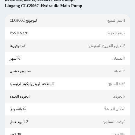
Liugong CLG906C Hydraulic
ليوجونج CLG906C
PSVD2-27E
تم توفيرها
6 أشهر
صندوق خشبي
المضخة الهيدروليكية الرئيسية
الجودة الجيدة
(غوانغدونغ)
1-2 يوم عمل
30 كجم