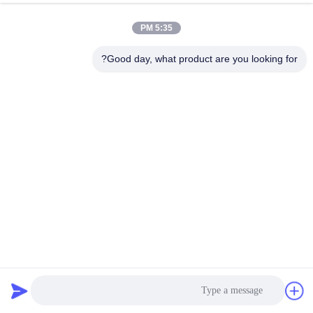
5:35 PM
Good day, what product are you looking for?
SG08 الحفرة المحرك المتحرك الجناح علبة التروس
LQ15V00015F2 قطع الغيار
محرك سوينغ حفارة
2024-05-20
26 الرؤى