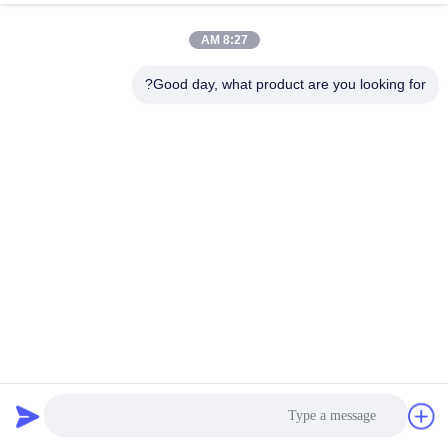
8:27 AM
Good day, what product are you looking for?
R215vs R225vs 38q6-11101 38q6-11100 المحرك المتحرك بدون
صندوق التروس
محرك سوينغ حفارة
2024-05-20
26 الرؤى