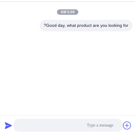
5:09 AM
Good day, what product are you looking for?
محفر 708-2H-21220 708-2H-00280 708-2H-00181 PC300-6
مضخة هيدروليكية رئيسية
مضخة هيدروليكية حفارة
2024-04-10
52 الرؤى