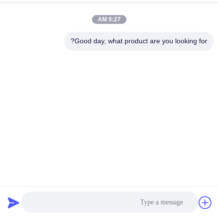
9:27 AM
Good day, what product are you looking for?
لـ كوماتسو PC300-7 PC350-7 المحرك المتحرك 706-7K-41111
706-7K-01120
محرك سوينغ حفارة
2024-05-16
202 الرؤى