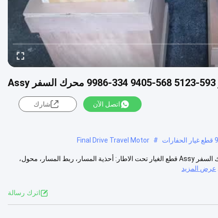
اتصل الآن
شارك
Final Drive Travel Motor
#
E330GC آخر محرك قطاعات الحفر 593-5123 568-9405 334-9986 محرك السفر Assy قطع الغيار تحت الاطار: أحذية المسار، ربط المسار، محول،
عرض المزيد
اترك رسالة