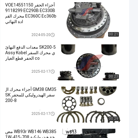
أجزاء الحفر VOE14551150
9118299 EC290B EC330B
EC360C Ec360b محرك القي
ادة النهائي
حفارة السفر للسيارات
00:21
2024-05-20
SK200-5 معدات الدفع النهائ
ي محرك السفر Assy Kobel
co الحفر قطع الغيار
حفارة السفر للسيارات
2025-02-17
00:23
GM38 GM35 أجزاء محرك ال
سفر الهيدروليكي للمحفر SK
200-8
أجزاء حفارة هيدروليكية
2025-02-17
00:29
WB93r WB146 WB385 مض
خة هيدروليكية 708-1W-415