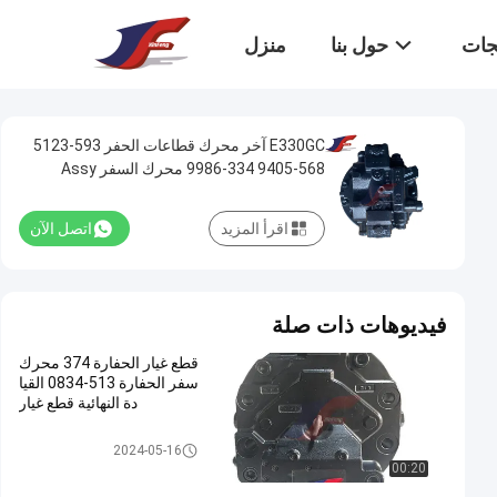
تجات
حول بنا
منزل
E330GC آخر محرك قطاعات الحفر 593-5123
568-9405 334-9986 محرك السفر Assy
اقرأ المزيد
اتصل الآن
فيديوهات ذات صلة
قطع غيار الحفارة 374 محرك
سفر الحفارة 513-0834 القيا
دة النهائية قطع غيار
حفارة السفر للسيارات
2024-05-16
00:20