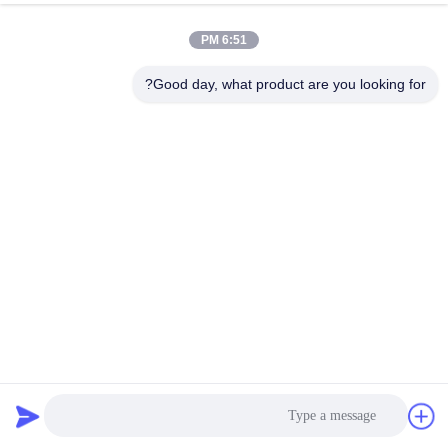
6:51 PM
Good day, what product are you looking for?
A8VO80 سلسلة A8V ريكسروث قطع غيار هيدروليكية مضخات
المكبس مجموعات إصلاح قطع غيار
أجزاء حفارة هيدروليكية
2024-10-18
202 الرؤى