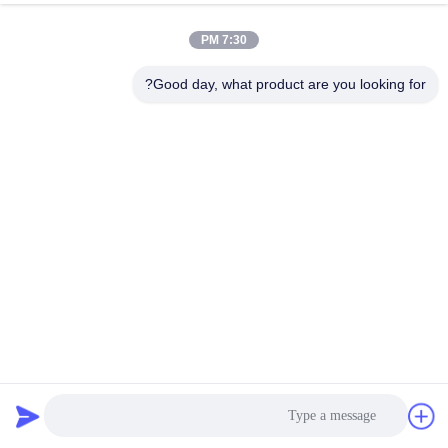
7:30 PM
Good day, what product are you looking for?
HD1500-8E0 شاحنة ميكانيكية مضخة هيدروليكية 708-1L-00760
708-1W-02110 لـ Komatsu
مضخة هيدروليكية حفارة
2025-02-17
155 الرؤى