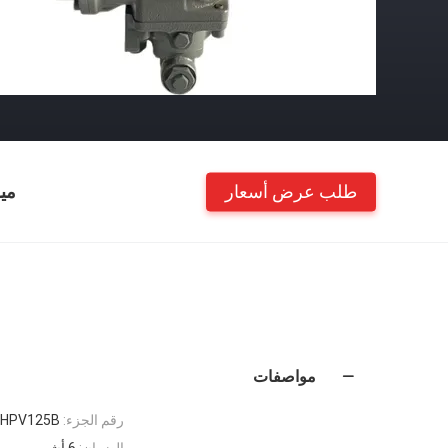
طلب عرض أسعار
مي
مواصفات
رقم الجزء:
HPV125B
الضمان:
6 أشهر