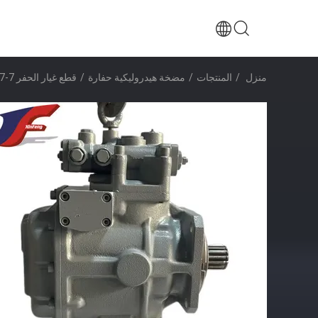
منزل
/
المنتجات
/
مضخة هيدروليكية حفارة
/
قطع غيار الحفر HPV125B UH07-7 مضخة هيدروليكية رئيسية لـ هيتاشي