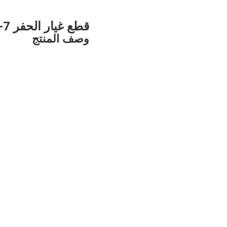
قطع غيار الحفر HPV125B UH07-7 مضخة هيدروليكية رئيسية لـ هيتاشي
وصف المنتج