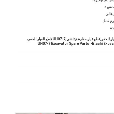
 خشبية
دة
,
,
UH07-7 Excavator Spare Parts
Hitachi Excav