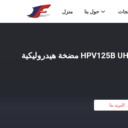
تجات
حول بنا
منزل
قطع غيار الحفر HPV125B UH07-7 مضخة هيدروليكية
البريد بنا