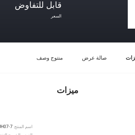
قابل للتفاوض
السعر
زات
صالة عرض
منتوج وصف
ميزات
اسم المنتج:
UH07-7
الفيديو الخروج التف