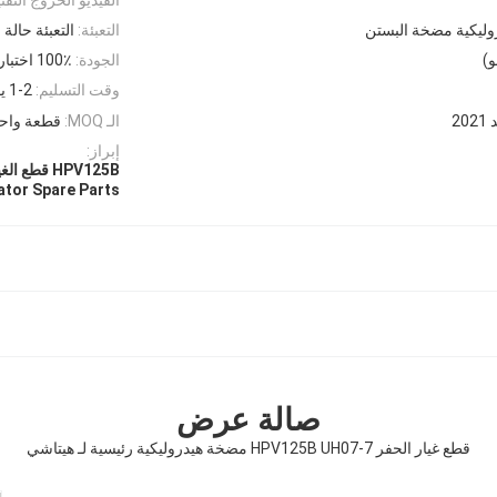
ليكية مضخة البستن
التعبئة:
التعبئة حالة
و)
الجودة:
100٪ اختبار عالي
وقت التسليم:
1-2 يوم عمل
20
الـ MOQ:
قطعة واح
إبراز:
HPV125B قطع الغيار للحفر,قطع غيار حفارة هيتاشي,UH07-7 قطع الغيار للحفر
ator Spare Parts
صالة عرض
قطع غيار الحفر HPV125B UH07-7 مضخة هيدروليكية رئيسية لـ هيتاشي