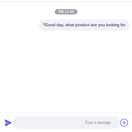
12:49 PM
Good day, what product are you looking for?
قطع غيار الحفر HPV125B UH07-7 مضخة هيدروليكية رئيسية لـ
هيتاشي
مضخة هيدروليكية حفارة
2025-02-17
208 الرؤى