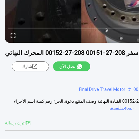
اتصل الآن
شارك
Final Drive Travel Motor
#
PC400-6 PC450-6 علبة التروس السفر مع المحرك 208-27-00151 208-27-00152 القيادة النهائية وصف المنتج دعوة. الجزء رقم كمية اسم الأجزاء
عرض المزيد
اترك رسالة