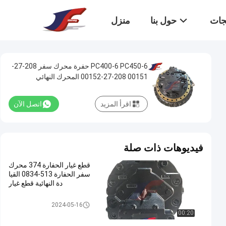
تجات
حول بنا
منزل
PC400-6 PC450-6 حفرة محرك سفر 208-27-
00151 208-27-00152 المحرك النهائي
اقرأ المزيد
اتصل الآن
فيديوهات ذات صلة
قطع غيار الحفارة 374 محرك
سفر الحفارة 513-0834 القيا
دة النهائية قطع غيار
حفارة السفر للسيارات
2024-05-16
00:20