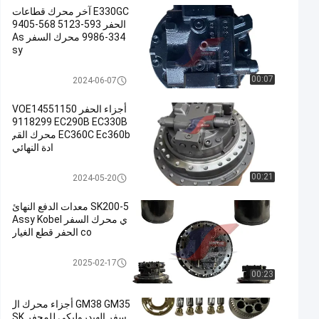
E330GC آخر محرك قطاعات
الحفر 593-5123 568-9405
334-9986 محرك السفر As
sy
حفارة السفر للسيارات
00:07
2024-06-07
أجزاء الحفر VOE14551150
9118299 EC290B EC330B
EC360C Ec360b محرك القي
ادة النهائي
حفارة السفر للسيارات
00:21
2024-05-20
SK200-5 معدات الدفع النهائ
ي محرك السفر Assy Kobel
co الحفر قطع الغيار
حفارة السفر للسيارات
2025-02-17
00:23
GM38 GM35 أجزاء محرك ال
سفر الهيدروليكي للمحفر SK